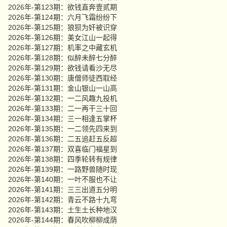
2026年-第123期：欲钱直奔壹贰期
2026年-第124期：六月飞霜纷纷下
2026年-第125期：狼狈为奸被识穿
2026年-第126期：美女江山一起得
2026年-第127期：机率之中藏玄机
2026年-第128期：似醉未醉七分醉
2026年-第129期：欲钱请看沙无尽
2026年-第130期：唐僧师徒西取经
2026年-第131期：金山银山一山高
2026年-第132期：一二风趣九投机
2026年-第133期：二一再干三十回
2026年-第134期：三一相逢五掌杯
2026年-第135期：一二领先四来到
2026年-第136期：二五追赶五反超
2026年-第137期：双喜临门福星到
2026年-第138期：四季轮转有规律
2026年-第139期：一路野兽随时现
2026年-第140期：一叶不服也不让
2026年-第141期：三三出道五分明
2026年-第142期：青云不路十九弯
2026年-第143期：土生土长种地汉
2026年-第144期：春风吹柳柳成荫