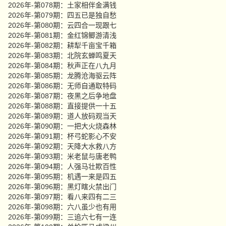
2026年-第078期：土家相伴金满钱
2026年-第079期：四五已是独自愁
2026年-第080期：云四合一现跟七
2026年-第081期：金红锦鲫游清浅
2026年-第082期：耕犁千亩宝千箱
2026年-第083期：北院玄蝉鸣夏天
2026年-第084期：秋声正在八九月
2026年-第085期：龙腾沧海驱云阵
2026年-第086期：无师自通取特码
2026年-第087期：夜黑之后争地盘
2026年-第088期：直接提供一十五
2026年-第089期：道人放码观当天
2026年-第090期：一把大火烧森林
2026年-第091期：杯弓蛇影心不安
2026年-第092期：天降大水救八方
2026年-第093期：米老鼠与唐老鸭
2026年-第094期：人强马壮欺百性
2026年-第095期：机遇一来是四五
2026年-第096期：黑灯瞎火禁出门
2026年-第097期：看八来四有二三
2026年-第098期：六八虽少也有用
2026年-第099期：三追六七有一连