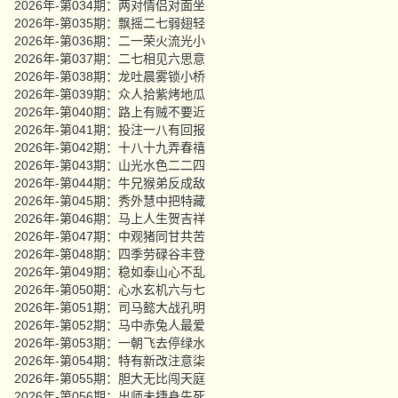
2026年-第034期：两对情侣对面坐
2026年-第035期：飘摇二七弱翅轻
2026年-第036期：二一荣火流光小
2026年-第037期：二七相见六思意
2026年-第038期：龙吐晨雾锁小桥
2026年-第039期：众人拾紫烤地瓜
2026年-第040期：路上有贼不要近
2026年-第041期：投注一八有回报
2026年-第042期：十八十九弄春禧
2026年-第043期：山光水色二二四
2026年-第044期：牛兄猴弟反成敌
2026年-第045期：秀外慧中把特藏
2026年-第046期：马上人生贺吉祥
2026年-第047期：中观猪同甘共苦
2026年-第048期：四季劳碌谷丰登
2026年-第049期：稳如泰山心不乱
2026年-第050期：心水玄机六与七
2026年-第051期：司马懿大战孔明
2026年-第052期：马中赤兔人最爱
2026年-第053期：一朝飞去停绿水
2026年-第054期：特有新改注意柒
2026年-第055期：胆大无比闯天庭
2026年-第056期：出师未捷身先死