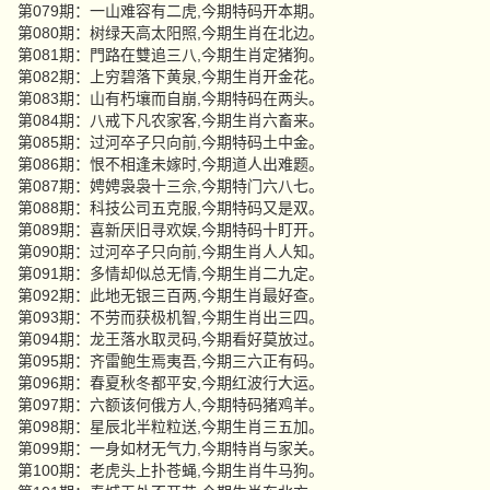
第079期：一山难容有二虎,今期特码开本期。
第080期：树绿天高太阳照,今期生肖在北边。
第081期：門路在雙追三八,今期生肖定猪狗。
第082期：上穷碧落下黄泉,今期生肖开金花。
第083期：山有朽壤而自崩,今期特码在两头。
第084期：八戒下凡农家客,今期生肖六畜来。
第085期：过河卒子只向前,今期特码土中金。
第086期：恨不相逢未嫁时,今期道人出难题。
第087期：娉娉袅袅十三佘,今期特门六八七。
第088期：科技公司五克服,今期特码又是双。
第089期：喜新厌旧寻欢娱,今期特码十盯开。
第090期：过河卒子只向前,今期生肖人人知。
第091期：多情却似总无情,今期生肖二九定。
第092期：此地无银三百两,今期生肖最好查。
第093期：不劳而获极机智,今期生肖出三四。
第094期：龙王落水取灵码,今期看好莫放过。
第095期：齐雷鲍生焉夷吾,今期三六正有码。
第096期：春夏秋冬都平安,今期红波行大运。
第097期：六额该何俄方人,今期特码猪鸡羊。
第098期：星辰北半粒粒送,今期生肖三五加。
第099期：一身如材无气力,今期特肖与家关。
第100期：老虎头上扑苍蝇,今期生肖牛马狗。