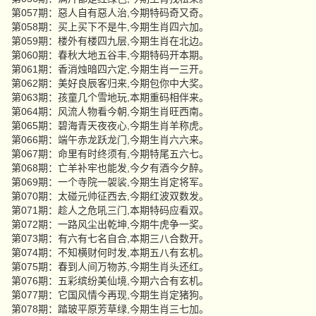
第057期：惡人自有惡人治,今期特码奇又奇。
第058期：买上买下不是牛,今期生肖四六加。
第059期：楼外有楼四九层,今期生肖在北边。
第060期：春秋大地五谷丰,今期特码开本期。
第061期：香消烛暗四六定,今期生肖一三开。
第062期：美好良辰客归来,今期包你中大奖。
第063期：孩童几个雪地玩,本期重码相伴来。
第064期：风流人物看今朝,今期生肖旺西南。
第065期：碧海青天夜夜心,今期生肖羊称虎。
第066期：端午赤龙跃龙门,今期生肖六六来。
第067期：命里有时终须有,今期特尾五六七。
第068期：亡羊补牢也能发,今夕有酒今夕醉。
第069期：一个寺院一袈裟,今期生肖定将军。
第070期：太碰元帅征西去,今期红波双数发。
第071期：趁人之危吼三门,本期特码应看双。
第072期：一路风尘出乾坤,今期牛虎争一奖。
第073期：有六有七名自合,本期三八合数开。
第074期：不知横财何时发,本期五八有玄机。
第075期：春到人间万物苏,今期生肖头还红。
第076期：五彩缤纷美仙境,今期六合有玄机。
第077期：它国风情今再现,今期生肖定猪狗。
第078期：踏玻平原芳草绿,今期生肖三七加。