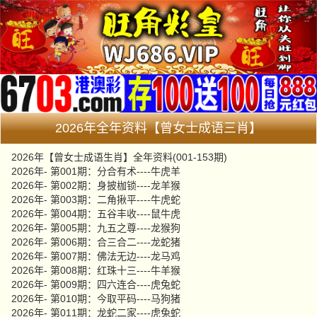
2026年全年资料【曾女士成语三肖】
2026年【曾女士成语生肖】全年资料(001-153期)
2026年- 第001期：分合有术----牛虎羊
2026年- 第002期：身披枷锁----龙羊猴
2026年- 第003期：二角揪平----牛虎蛇
2026年- 第004期：五谷丰收----鼠牛虎
2026年- 第005期：九五之尊----龙猴狗
2026年- 第006期：合三合二----龙蛇猪
2026年- 第007期：佛法无边----龙马鸡
2026年- 第008期：红珠十三----牛羊猴
2026年- 第009期：四六连合----虎兔蛇
2026年- 第010期：今取平码----马狗猪
2026年- 第011期：龙蛇二家----虎兔蛇