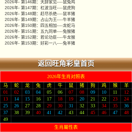
2026年- 第146期：天辞家见----鼠兔鸡
2026年- 第147期：杠波当旺----鼠虎狗
2026年- 第148期：赶尽杀绝----鼠羊猪
2026年- 第149期：占山为王----牛羊猪
2026年- 第150期：四五相加----龙蛇马
2026年- 第151期：五九同单----兔猴猪
2026年- 第152期：若论功臣----牛龙猴
2026年- 第153期：好彩一八----兔羊猪
返回旺角彩皇首页
2026年生肖对照表
马
蛇
龙
兔
虎
牛
鼠
猪
狗
鸡
猴
羊
01
02
03
04
05
06
07
08
09
10
11
12
13
14
15
16
17
18
19
20
21
22
23
24
25
26
27
28
29
30
31
32
33
34
35
36
37
38
39
40
41
42
43
44
45
46
47
48
49
生肖屬性表