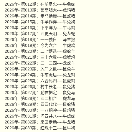
2026年- 第012期：在前尽忠----牛兔蛇
2026年- 第013期：艺高胆大----虎鸡猪
2026年- 第014期：走马扬鞭----鼠蛇猪
2026年- 第015期：牛羊作伴----牛兔狗
2026年- 第016期：下平洋为----牛马鸡
2026年- 第017期：四更天明----兔龙蛇
2026年- 第018期：一一独自----马羊猴
2026年- 第019期：今为六合----牛虎鸡
2026年- 第020期：二七落选----虎蛇羊
2026年- 第021期：三十六数----虎猴鸡
2026年- 第022期：三一三四----龙蛇羊
2026年- 第023期：入门之数----鼠兔羊
2026年- 第024期：牛前虎后----兔龙鸡
2026年- 第025期：六合码四----鼠虎鸡
2026年- 第026期：村中长老----鼠兔猪
2026年- 第027期：勤君把定----鼠兔马
2026年- 第028期：四二相合----虎龙马
2026年- 第029期：四四代代----鼠蛇猪
2026年- 第030期：一八相冲----鼠鸡猪
2026年- 第031期：问四共八----牛虎蛇
2026年- 第032期：来回走动----牛龙猪
2026年- 第033期：红珠十三----鼠牛狗