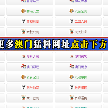
香港马会
博发世家
香港九龙
六合宝典
亚视彩票
二四六彩
六叔公网
天天好彩
澳彩之家
澳门彩客
澳门彩经
澳门葡京
老管家网
老顽童网
刘半仙网
救世祖网
大三巴网
百彩通网