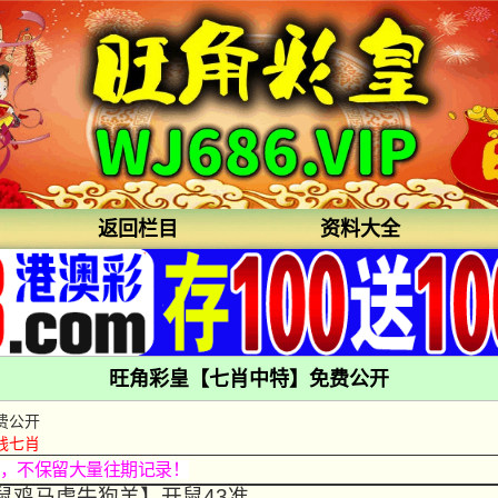
返回栏目
资料大全
旺角彩皇【七肖中特】免费公开
费公开
钱七肖
量，不保留大量往期记录！
【鼠鸡马虎牛狗羊】开鼠43准