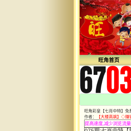
旺角首页
旺角彩皇【七肖中特】免
作者：
【大楼高飒】◇赚
提高速度,减少浏览流
075期:七肖中特