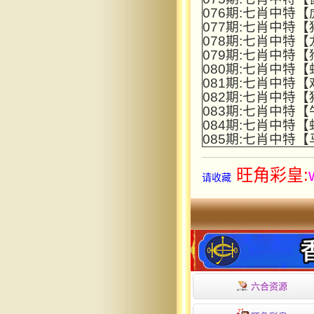
076期:七肖中特
077期:七肖中特
078期:七肖中特
079期:七肖中特
080期:七肖中特
081期:七肖中特
082期:七肖中特
083期:七肖中特
084期:七肖中特
085期:七肖中特
旺角彩皇:
请收藏
六合资源