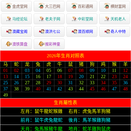
金虎堂网
大三巴网
百彩通网
横财富网
马经论坛
老夫子网
中彩堂网
天机老人
澳藏宝阁
澳洪七公
澳百顺网
奇人中特
澳铁算盘
报彩神童
2026年生肖对照表
马
蛇
龙
兔
虎
牛
鼠
猪
狗
鸡
猴
羊
01
02
03
04
05
06
07
08
09
10
11
12
13
14
15
16
17
18
19
20
21
22
23
24
25
26
27
28
29
30
31
32
33
34
35
36
37
38
39
40
41
42
43
44
45
46
47
48
49
生肖屬性表
左肖：鼠牛龍蛇猴雞 右肖：虎兔馬羊狗豬
前肖：鼠牛虎兔龍蛇 後肖：馬羊猴雞狗豬
天肖：兔馬猴豬牛龍 地肖：蛇羊雞狗鼠虎