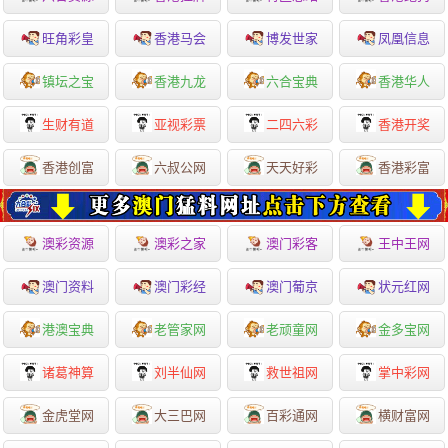
旺角彩皇
香港马会
博发世家
凤凰信息
镇坛之宝
香港九龙
六合宝典
香港华人
生财有道
亚视彩票
二四六彩
香港开奖
香港创富
六叔公网
天天好彩
香港彩富
澳彩资源
澳彩之家
澳门彩客
王中王网
澳门资料
澳门彩经
澳门葡京
状元红网
港澳宝典
老管家网
老顽童网
金多宝网
诸葛神算
刘半仙网
救世祖网
掌中彩网
金虎堂网
大三巴网
百彩通网
横财富网