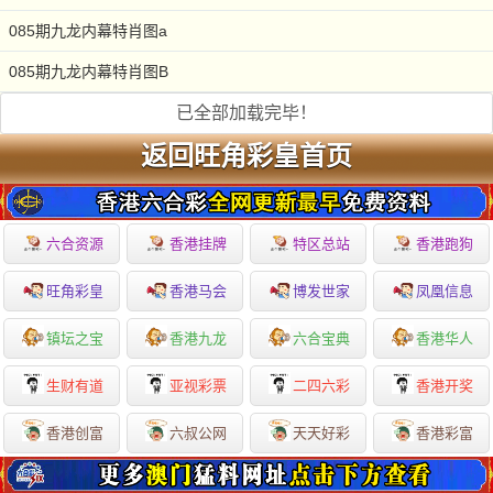
085期九龙内幕特肖图a
085期九龙内幕特肖图B
已全部加载完毕！
返回旺角彩皇首页
六合资源
香港挂牌
特区总站
香港跑狗
旺角彩皇
香港马会
博发世家
凤凰信息
镇坛之宝
香港九龙
六合宝典
香港华人
生财有道
亚视彩票
二四六彩
香港开奖
香港创富
六叔公网
天天好彩
香港彩富